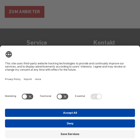
ZUM ANBIETER
Service
Kontakt
Kontakt
OXID eSales AG
Bertoldstraße 48
79098
Freiburg
support@oxid-
esales.com
Impressum
Datenschutz
Rechtliches