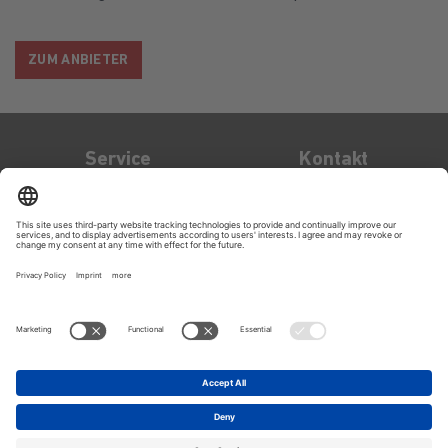
ZUM ANBIETER
Service
Kontakt
Kontakt
OXID eSales AG
Bertoldstraße 48
79098
Freiburg
support@oxid-
esales.com
Impressum
Datenschutz
Rechtliches