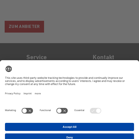
ZUM ANBIETER
Service
Kontakt
Kontakt
OXID eSales AG
Bertoldstraße 48
79098
Freiburg
support@oxid-
esales.com
Impressum
Datenschutz
Rechtliches