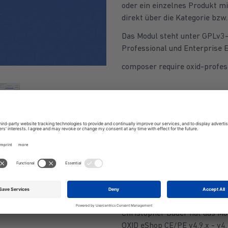
oder ein einzelnes Produkt 
direkt über die Kategorie bzw.
Das Modul steht unter GPLv3
Professional und Enterprise Ed
composer require oxid-profes
Danach muss das Modul z. B. 
Country VAT administration
)
Das Modul arbeitet wie folgt:
wird diese in der Reihenfolge 
herangezogen. Der Wert, der a
[UPDATE]
Christopher Bauer hat das Mo
OXID eShop CE/PE v4.9.x - v4.