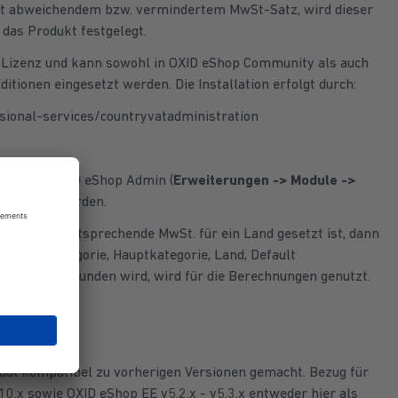
mit abweichendem bzw. vermindertem MwSt-Satz, wird dieser
 das Produkt festgelegt.
-Lizenz und kann sowohl in OXID eShop Community als auch
itionen eingesetzt werden. Die Installation erfolgt durch:
sional-services/countryvatadministration
über den OXID eShop Admin (
Erweiterungen -> Module ->
 aktiviert werden.
 Wenn eine entsprechende MwSt. für ein Land gesetzt ist, dann
Artikel, Kategorie, Hauptkategorie, Land, Default
ls erstes gefunden wird, wird für die Berechnungen genutzt.
dul kompatibel zu vorherigen Versionen gemacht. Bezug für
10.x sowie OXID eShop EE v5.2.x - v5.3.x entweder hier als