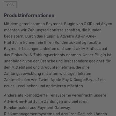
ESS
Produktinformationen
Mit dem gemeinsamen Payment-Plugin von OXID und Adyen
möchten wir Zahlungserlebnisse schaffen, die Kunden
begeistern. Durch das Plugin & Adyen's All-in-One-
Plattform können Sie Ihren Kunden zukünftig flexible
Payment-Lösungen anbieten und somit aktiv Einfluss auf
das Einkaufs- & Zahlungserlebnis nehmen. Unser Plugin ist
unabhängig von der Branche und insbesondere geeignet für
den Mittelstand und Großunternehmen, die ihre
Zahlungsabwicklung mit allen wichtigen lokalen
Zahlmethoden wie Twint, Apple Pay & GooglePay auf ein
neues Level heben und optimieren möchten.
Anders als komplizierte Teilsysteme vereinfacht unsere
All-in-One-Plattform Zahlungen und bietet ein
Rundumpaket aus Payment Gateway,
Risikomanagementsystem und Acquirer. Dadurch können