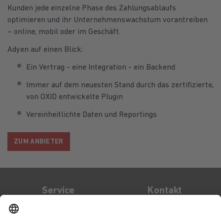
Kunden jede einzelne Phase des Zahlungsablaufs
optimieren und ihr Unternehmenswachstum vorantreiben
– online, mobil oder im Geschäft.
Adyen auf einen Blick:
Ein Vertrag - eine Integration - ein Backend
Immer auf dem neuesten Stand durch das zertifizierte,
von OXID entwickelte Plugin
Vereinheitlichte Daten und Reportings
ZUM ANBIETER
Service
Kontakt
Kontakt
OXID eSales AG
Bertoldstraße 48