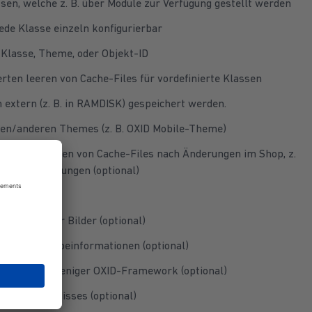
en, welche z. B. über Module zur Verfügung gestellt werden
 jede Klasse einzeln konfigurierbar
 Klasse, Theme, oder Objekt-ID
ten leeren von Cache-Files für vordefinierte Klassen
 extern (z. B. in RAMDISK) gespeichert werden.
nen/anderen Themes (z. B. OXID Mobile-Theme)
ren und Löschen von Cache-Files nach Änderungen im Shop, z.
ategorieänderungen (optional)
optional)
ttribute für Bilder (optional)
erten Ausgabeinformationen (optional)
fung durch weniger OXID-Framework (optional)
e Hits and Misses (optional)