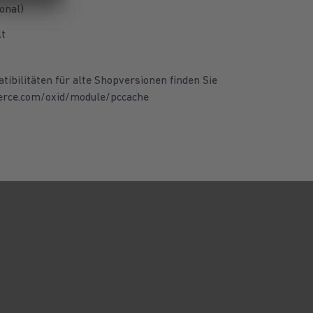
onal)
lt
ibilitäten für alte Shopversionen finden Sie
erce.com/oxid/module/pccache