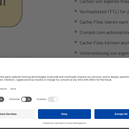
Cachen von eigenen Klass
Vorhhaltezeit (TTL) für
Cache-Files leeren nach
Cronjob zum automatisier
Cache-Files können auch
Unterstützung von eige
Automatisiertes Validie
B. Artikelupdate oder K
Quellcode-Minimierung (
Ergänzung height/width-A
Debug-Modus mit erweit
Beschleunigte Cacheprü
Protokollierung von Cach