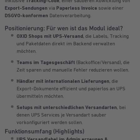
inklusive
Tracking-Code
, einer sauberen Abwicklung von
Export-Sendungen
via
Paperless Invoice
sowie einer
DSGVO-konformen
Datenverarbeitung.
Positionierung: Für wen ist das Modul ideal?
OXID Shops mit UPS-Versand
, die Labels, Tracking
und Paketdaten direkt im Backend verwalten
möchten.
Teams im Tagesgeschäft
(Backoffice/Versand), die
Zeit sparen und manuelle Fehler reduzieren wollen.
Händler mit internationalen Lieferungen
, die
Export-Dokumente effizient und papierlos an UPS
übermitteln möchten.
Setups mit unterschiedlichen Versandarten
, bei
denen UPS Services je Versandart sauber
vorkonfiguriert werden sollen.
Funktionsumfang (Highlights)
UPS Versandlabel im Admin erzeugen &