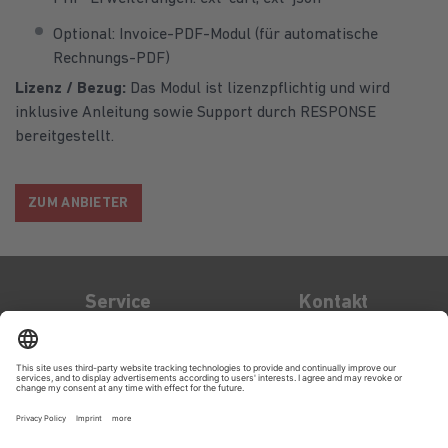
Optional: Invoice-PDF-Modul (für automatische
Rechnungs-PDF)
Lizenz / Bezug:
Das Modul ist lizenzpflichtig und wird
inklusive Anleitung sowie Support durch RESPONSE
bereitgestellt.
ZUM ANBIETER
Service
Kontakt
Kontakt
OXID eSales AG
Bertoldstraße 48
79098
Freiburg
support@oxid-
esales.com