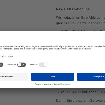
Newsletter-Popups
Wir reduzieren Ihre Abbruchra
gleichzeitig überzeugenden P
Ein-Klick Integration Ih
Optimierte Popups für 
Datenschutzkonforme D
Unser Provisionsmodell.
Sie zahlen nur eine geringe Pr
ihren individuellen Provisions
Rechners: https://uptain.de/
→ Volle Flexibilität ohne Ris
Damit Sie die uptain-Softwar