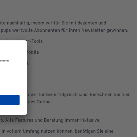
te nachhaltig, indem wir für Sie mit dezenten und
opups wertvolle Abonnenten für Ihren Newsletter gewinnen.
res Newsletter-Tools
Desktop und Mobile
ouble Opt-Ins
ovision, wenn wir für Sie erfolgreich sind. Berechnen Sie hier
satz mithilfe des Online-
preismodell
iko. Alle Features und Beratung immer inklusive.
e in vollem Umfang nutzen können, benötigen Sie eine