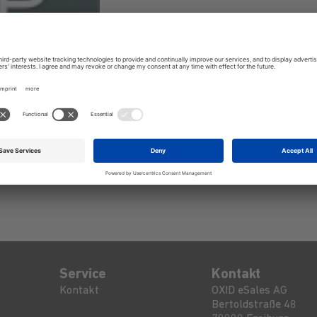
ZUM ANBIETER
Service
Kontakt
Kontakt
OXID eSales AG
Bertoldstraße 48