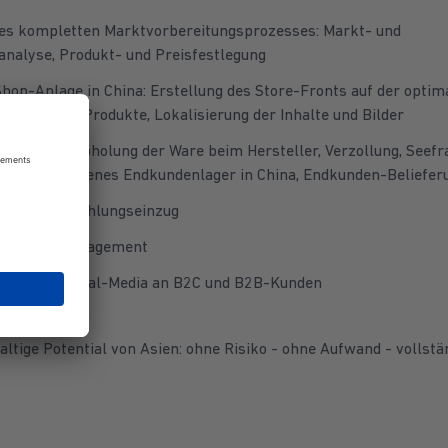
s kompletten Marktvorbereitungsprozesses: Markt- und
nalyse, Produkt- und Preisfestlegung
Shop-Anlage in China: Erstellung des Store-Fronts auf der optim
nstellen der Produkte, Lokalisierung der Inhalte und Bilder
Tür zu Tür: Abholung der Ware beim Hersteller, Verzollung, Seefr
agunger in eigenes Endkundenlager in China, Endkunden-Beliefer
llung und Zahlungseinzug
Retouren-Management
ting und Social-Media an B2C und B2B-Kunden
altige Potential von Asien: ohne Risiko - ohne Aufwand - vollstä