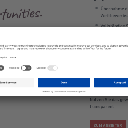
Übernahme de
Wettbewerbsa
Vollständige 
Plattform, Ei
Logistik von 
Einfuhr, Einl
Rechnungsste
Hotline und 
Online-Marke
Nutzen Sie das gew
transparent
ZUM ANBIETER