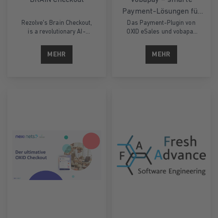
BRAiN Checkout
vobapay – smarte
Payment-Lösungen für
jeden Kanal.
Rezolve's Brain Checkout,
Das Payment-Plugin von
is a revolutionary AI-
OXID eSales und vobapay
powered solution
bietet Händlern eine
designed to transform the
leistungsstarke
MEHR
MEHR
eCommerce purchasing
Omnichannel-Lösung.
experience. This
innovative technology
dramatically reduces
checkout times, potentially
to just seconds,
addressing the critical
issue of cart abandonment
in online retail. Brain
Checkout offers one-touch
purchasing, pre-loaded
customer details for
returning shoppers, and
seamless integration with
existing eCommerce
platforms and payment
gateways. It supports
multi-channel
compatibility across