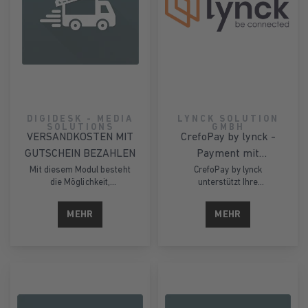
DIGIDESK - MEDIA
LYNCK SOLUTION
SOLUTIONS
GMBH
VERSANDKOSTEN MIT
CrefoPay by lynck -
GUTSCHEIN BEZAHLEN
Payment mit
individuellem Risk- &
Mit diesem Modul besteht
CrefoPay by lynck
die Möglichkeit,
unterstützt Ihre
Fraud Management für
Gutscheine mit den
Geschäftsprozesse mit
Oxid 6
Versandkosten verrechnen
modularen Services. Alle
MEHR
MEHR
zu lassen.
Leistungen stammen aus
einer Hand und basieren
auf der einzigartigen
Datenkompetenz der
Creditreform.