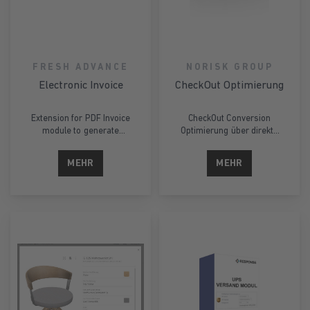
Rezolve's cutting-edge AI
technology, ultimately
helping retailers to
optimize their online
presence and drive sales
FRESH ADVANCE
NORISK GROUP
in the competitive digital
Electronic Invoice
CheckOut Optimierung
marketplace.
Extension for PDF Invoice
CheckOut Conversion
module to generate
Optimierung über direkte
ZUGFeRD compliant
Konfiguration durch den
invoices
Shopbetreiber
MEHR
MEHR