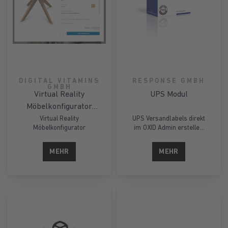
DIGITAL VITAMINS
RESPONSE GMBH
GMBH
Virtual Reality
UPS Modul
Möbelkonfigurator
pCon.facts von Eastern
Virtual Reality
UPS Versandlabels direkt
Möbelkonfigurator
im OXID Admin erstellen
Graphics
und herunterladen – inkl.
Service je Versandart und
MEHR
MEHR
Paperless Invoice für
Exporte (Rechnungs‑PDF
oder individueller
PDF‑Upload).