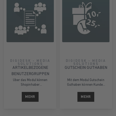
DIGIDESK - MEDIA
DIGIDESK - MEDIA
SOLUTIONS
SOLUTIONS
ARTIKELBEZOGENE
GUTSCHEIN GUTHABEN
BENUTZERGRUPPEN
Über das Modul können
Mit dem Modul Gutschein
Shopinhaber
Guthaben können Kunden
artikelbezogene
Gutscheine in Teilbeträgen
Benutzergruppen
einlösen. Ein
MEHR
MEHR
erstellen, um zu erfahren
Gutscheincode ist solange
welche Kunden einen
gültig bis das Guthaben
zuvor ausgewählten
einer Gutscheinserie
Artikel bestellt haben.
aufgebraucht ist.