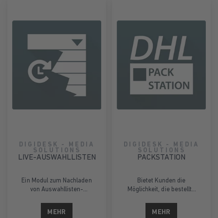
DIGIDESK - MEDIA
DIGIDESK - MEDIA
SOLUTIONS
SOLUTIONS
LIVE-AUSWAHLLISTEN
PACKSTATION
Ein Modul zum Nachladen
Bietet Kunden die
von Auswahllisten-
Möglichkeit, die bestellte
Preisen.
Ware zu einer Packstation
oder Postfiliale zu
MEHR
MEHR
schicken.