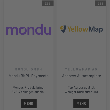
ESS
ESS
MONDU GMBH
YELLOWMAP AG
Mondu BNPL Payments
Address Autocomplete
Mondus Produkt bringt
Top Adressqualität,
B2B-Zahlungen auf eine
weniger Rückläufer und
Stufe mit B2C-Zahlungen,
weniger
indem es die Kund*innen
Warenkorbabbrecher sind
MEHR
MEHR
in den Mittelpunkt des
die Ziele des neuen
Zahlungsflusses stellt und
Plugins SmartMaps