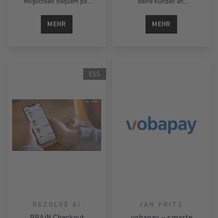
Möglichkeit bequem per
deine Kunden an,
Artikelnummer und Anzahl
reduziere CO₂ und steche
zu bestellen oder einfach
heraus als nachhaltiger
MEHR
MEHR
eine komplette Bestellung
Shop
nochmal auszuführen.
ESS
REZOLVE AI
JAN FRITZ