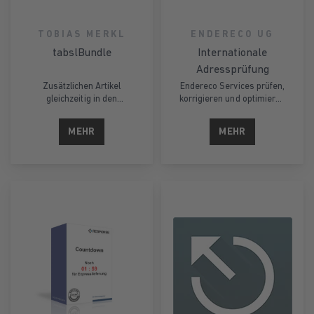
TOBIAS MERKL
ENDERECO UG
tabslBundle
Internationale
Adressprüfung
Zusätzlichen Artikel
Endereco Services prüfen,
gleichzeitig in den
korrigieren und optimieren
Warenkorb legen.
Adressdaten in Echtzeit,
direkt bei der Eingabe
MEHR
MEHR
ihrer Kunden. Ein Suggest
schlägt gültige
Adressdaten vor, und
reduziert die Tipperei.