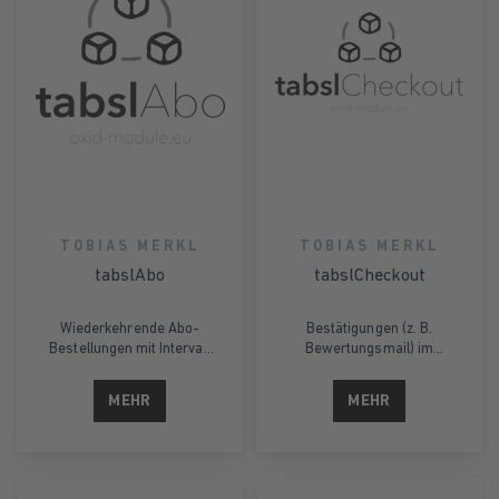
TOBIAS MERKL
TOBIAS MERKL
tabslAbo
tabslCheckout
Wiederkehrende Abo-
Bestätigungen (z. B.
Bestellungen mit Intervall
Bewertungsmail) im
und Zahlart.
Bestellvorgang.
MEHR
MEHR